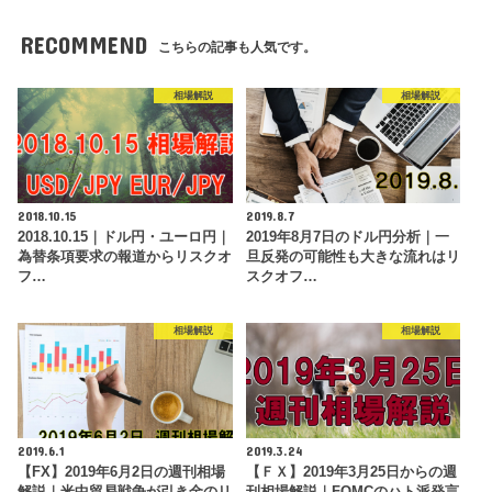
RECOMMEND
こちらの記事も人気です。
相場解説
相場解説
2018.10.15
2019.8.7
2018.10.15｜ドル円・ユーロ円｜
2019年8月7日のドル円分析｜一
為替条項要求の報道からリスクオ
旦反発の可能性も大きな流れはリ
フ…
スクオフ…
相場解説
相場解説
2019.6.1
2019.3.24
【FX】2019年6月2日の週刊相場
【ＦＸ】2019年3月25日からの週
解説｜米中貿易戦争が引き金のリ
刊相場解説｜FOMCのハト派発言