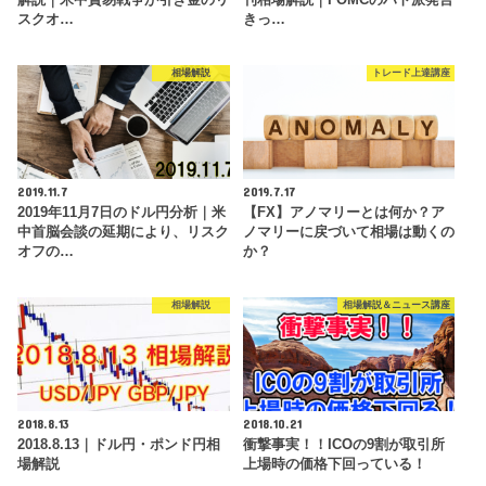
スクオ…
きっ…
相場解説
トレード上達講座
2019.11.7
2019.7.17
2019年11月7日のドル円分析｜米
【FX】アノマリーとは何か？ア
中首脳会談の延期により、リスク
ノマリーに戻づいて相場は動くの
オフの…
か？
相場解説
相場解説＆ニュース講座
2018.8.13
2018.10.21
2018.8.13｜ドル円・ポンド円相
衝撃事実！！ICOの9割が取引所
場解説
上場時の価格下回っている！