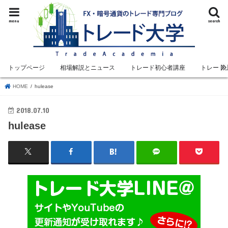
menu
search
トップページ
相場解説とニュース
トレード初心者講座
トレード
HOME
hulease
2018.07.10
hulease