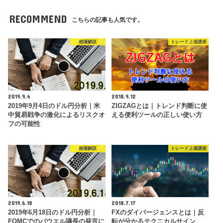
RECOMMEND
こちらの記事も人気です。
相場解説
トレード上達講座
2019.9.4
2018.9.12
2019年9月4日のドル円分析｜米
ZIGZAGとは｜トレンド判断に使
中貿易戦争の激化によるリスクオ
える便利ツールの正しい使い方
フの可能性
相場解説
トレード上達講座
2019.6.18
2018.7.17
2019年6月18日のドル円分析｜
FXのダイバージェンスとは｜反
FOMCでのパウエル議長の発言に
転が分かるテクニカルサイン