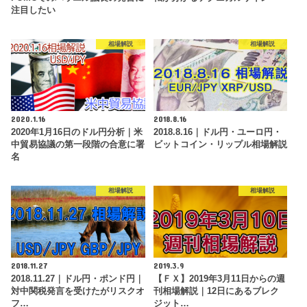
注目したい
相場解説
相場解説
2020.1.16
2018.8.16
2020年1月16日のドル円分析｜米
2018.8.16｜ドル円・ユーロ円・
中貿易協議の第一段階の合意に署
ビットコイン・リップル相場解説
名
相場解説
相場解説
2018.11.27
2019.3.9
2018.11.27｜ドル円・ポンド円｜
【ＦＸ】2019年3月11日からの週
対中関税発言を受けたがリスクオ
刊相場解説｜12日にあるブレク
フ…
ジット…