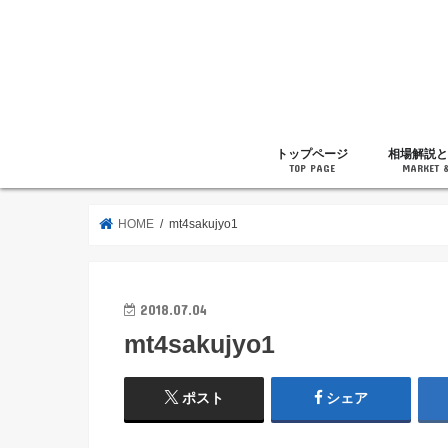
トップページ
相場解説と
TOP PAGE
MARKET 
相場解説
暗号通貨の
ニュース
雑記
HOME
mt4sakujyo1
2018.07.04
mt4sakujyo1
ポスト
シェア