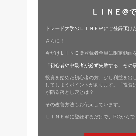
ＬＩＮＥ＠
トレード大学のＬＩＮＥ＠にご登録頂けたら
さらに！
今だけＬＩＮＥ＠登録者全員に限定動画
「初心者や中級者が必ず失敗する その
投資を始めた初心者の方、少し利益を出
してしまうポイントがあります。「投資
が陥る落とし穴とは？
その改善方法もお伝えしています。
ＬＩＮＥ＠に登録するだけで、PCからで