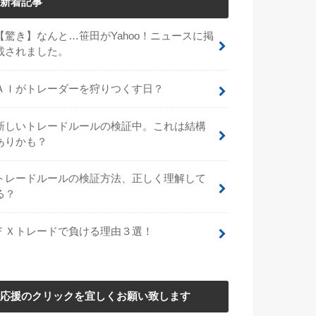
新着記事
【驚き】なんと…笹田がYahoo！ニュースに掲
載されました。
ＡＩがトレーダーを狩りつくす日？
新しいトレードルールの検証中。これは結構
ありかも？
トレードルールの検証方法、正しく理解して
る？
ＦＸトレードで負ける理由３選！
応援のクリックを宜しくお願い致します