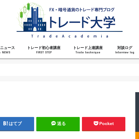
ニュース
トレード初心者講座
トレード上達講座
対談ログ
& NEWS
FIRST STEP
Trade technique
Interview log
解説
トレードで勝てるようになった理由
勝ちトレーダーになるステップ
トレードを始める前の知識
MT4の操作方法
チャート分析力がアップする記事
メンタルがアップする記事
テクニカル指標の解説
対談ログ
はてブ
送る
Pocket