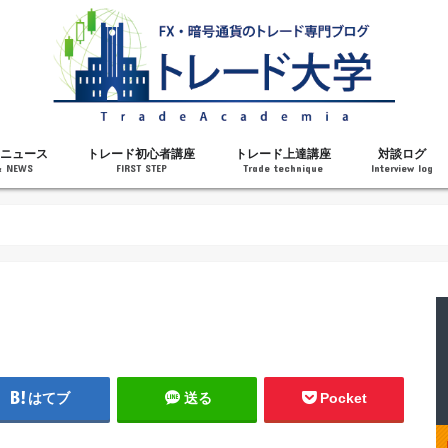
ニュース
トレード初心者講座
トレード上達講座
対談ログ
& NEWS
FIRST STEP
Trade technique
Interview log
解説
トレードで勝てるようになった理由
勝ちトレーダーになるステップ
トレードを始める前の知識
MT4の操作方法
チャート分析力がアップする記事
メンタルがアップする記事
テクニカル指標の解説
対談ログ
はてブ
送る
Pocket