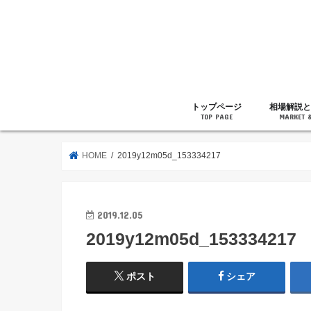
トップページ
相場解説と
TOP PAGE
MARKET 
相場解説
暗号通貨の
ニュース
雑記
HOME
2019y12m05d_153334217
2019.12.05
2019y12m05d_153334217
ポスト
シェア