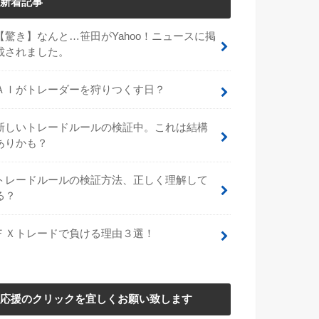
新着記事
【驚き】なんと…笹田がYahoo！ニュースに掲
載されました。
ＡＩがトレーダーを狩りつくす日？
新しいトレードルールの検証中。これは結構
ありかも？
トレードルールの検証方法、正しく理解して
る？
ＦＸトレードで負ける理由３選！
応援のクリックを宜しくお願い致します