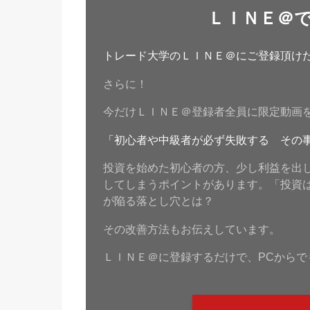
ＬＩＮＥ＠
トレード大学のＬＩＮＥ＠にご登録頂けたら
さらに！
今だけＬＩＮＥ＠登録者全員に限定動画
「初心者や中級者が必ず失敗する その
投資を始めた初心者の方、少し利益を出
してしまうポイントがあります。「投資
が陥る落とし穴とは？
その改善方法もお伝えしています。
ＬＩＮＥ＠に登録するだけで、PCからで