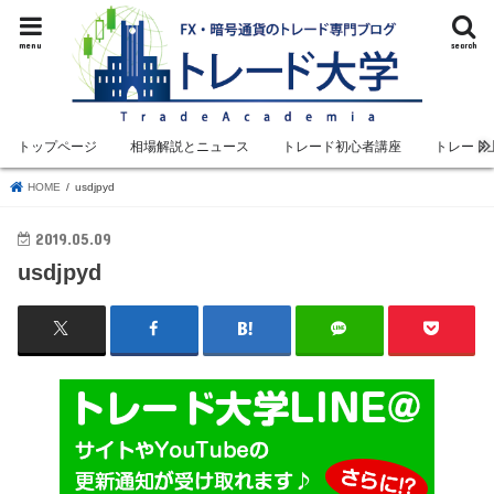
menu
search
トップページ
相場解説とニュース
トレード初心者講座
トレード
HOME
usdjpyd
2019.05.09
usdjpyd