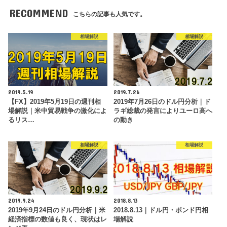
RECOMMEND
こちらの記事も人気です。
相場解説
相場解説
2019.5.19
2019.7.26
【FX】2019年5月19日の週刊相
2019年7月26日のドル円分析｜ド
場解説｜米中貿易戦争の激化によ
ラギ総裁の発言によりユーロ高へ
るリス…
の動き
相場解説
相場解説
2019.9.24
2018.8.13
2019年9月24日のドル円分析｜米
2018.8.13｜ドル円・ポンド円相
経済指標の数値も良く、現状はレ
場解説