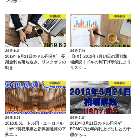
ンジ形…
相場解説
相場解説
2019.6.21
2019.7.14
2019年6月21日のドル円分析｜長
【FX】2019年7月14日の週刊相
期金利も落ち込み、リスクオフの
場解説｜ドルの利下げ示唆により
動き
リスク…
相場解説
相場解説
2018.8.31
2019.3.21
2018.8.31｜ドル円・ユーロドル
2019年3月21日のドル円分析｜
｜米中貿易摩擦と新興国通貨の下
FOMCでは年内利上げなしとの予
落ニ…
想から…