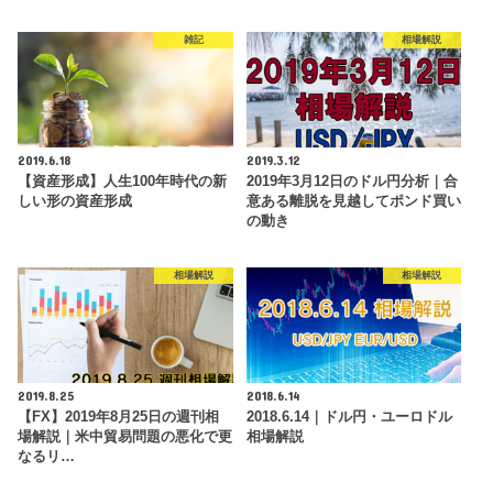
雑記
相場解説
2019.6.18
2019.3.12
【資産形成】人生100年時代の新
2019年3月12日のドル円分析｜合
しい形の資産形成
意ある離脱を見越してポンド買い
の動き
相場解説
相場解説
2019.8.25
2018.6.14
【FX】2019年8月25日の週刊相
2018.6.14｜ドル円・ユーロドル
場解説｜米中貿易問題の悪化で更
相場解説
なるリ…